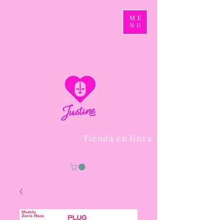
ME
NU
Tienda en linea