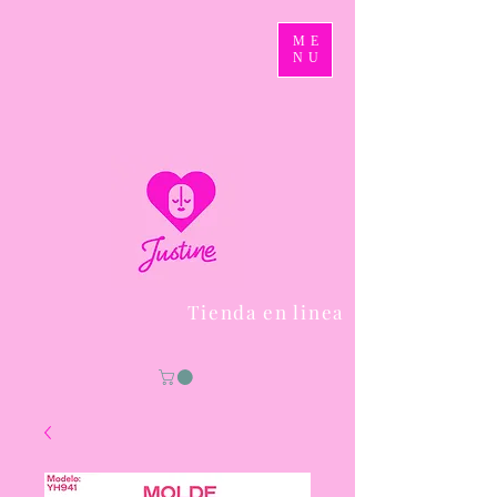
ME
NU
Tienda en linea