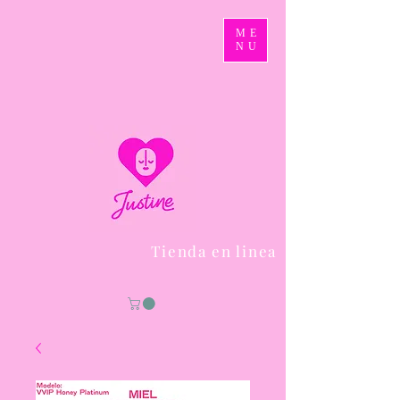
ME
NU
Tienda en linea