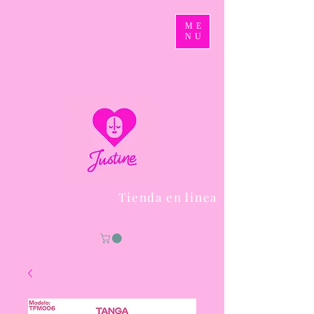
ME
NU
Tienda en linea