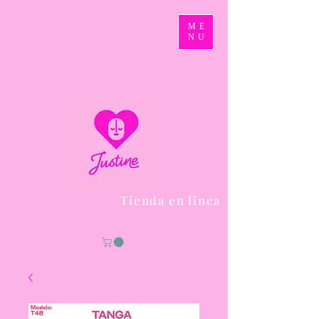
ME
NU
Tienda en linea