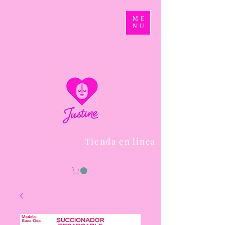
ME
NU
Tienda en linea