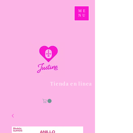
ME
NU
Tienda en linea