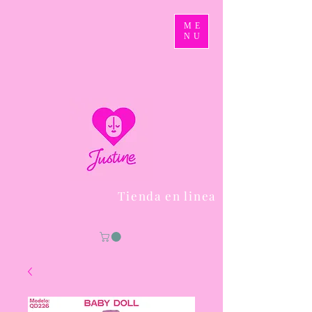
ME
NU
Tienda en linea