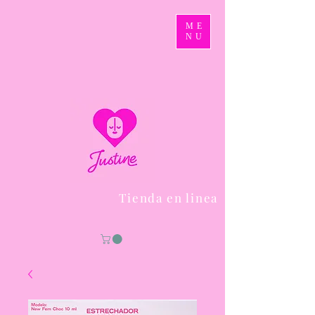
ME
NU
Tienda en linea