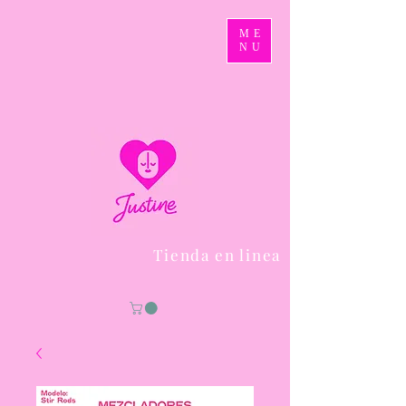
ME
NU
Tienda en linea