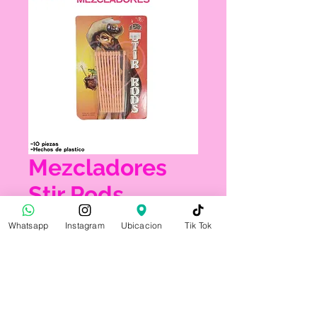
Mezcladores
Stir Rods
Precio
$60.00
Whatsapp
Instagram
Ubicacion
Tik Tok
Cantidad
*