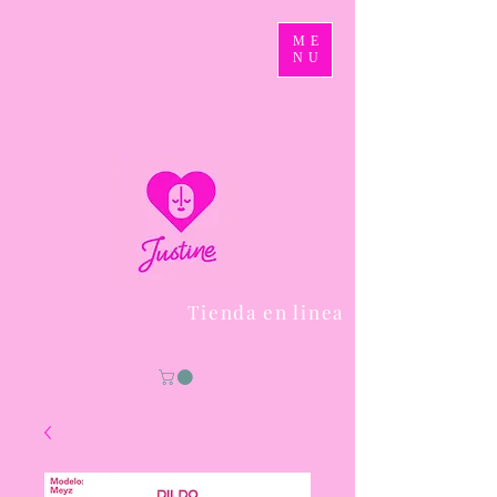
ME
NU
Tienda en linea