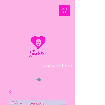
ME
NU
Tienda en linea