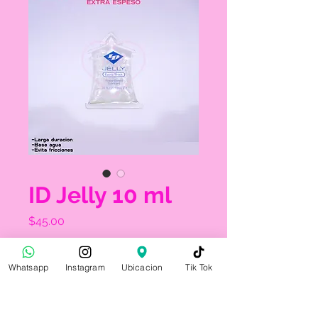
ID Jelly 10 ml
Precio
$45.00
Cantidad
*
Whatsapp
Instagram
Ubicacion
Tik Tok