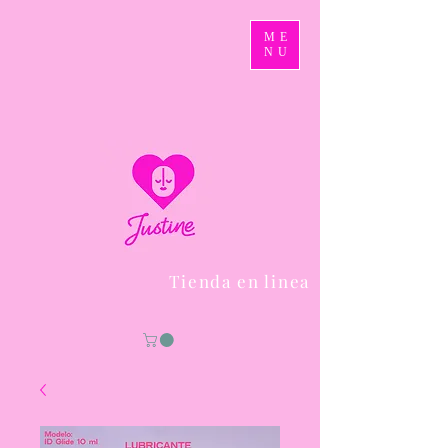
ME
NU
Tienda en linea