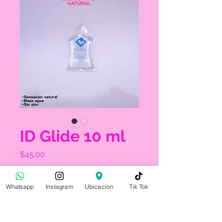
ID Glide 10 ml
Precio
$45.00
Cantidad
*
Whatsapp
Instagram
Ubicacion
Tik Tok