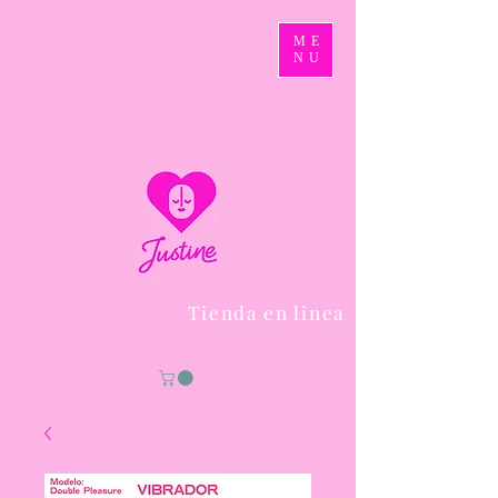
ME
NU
Tienda en linea