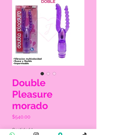
Double
Pleasure
morado
Precio
$540.00
Cantidad
*