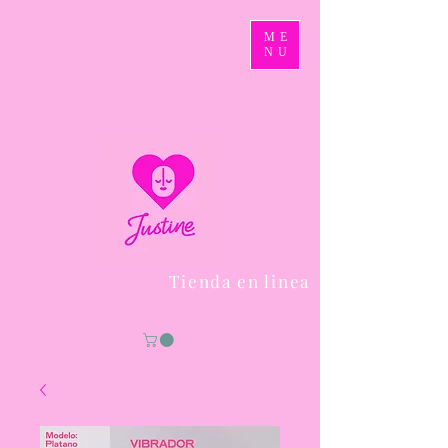
ME
NU
Tienda en linea