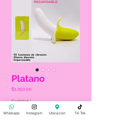
Platano
Precio
$1,250.00
Cantidad
*
Whatsapp
Instagram
Ubicacion
Tik Tok