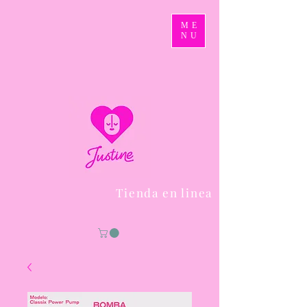
ME
NU
Tienda en linea