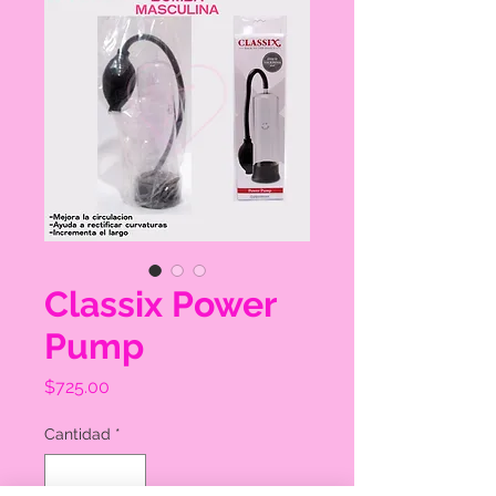
Classix Power
Pump
Precio
$725.00
Cantidad
*