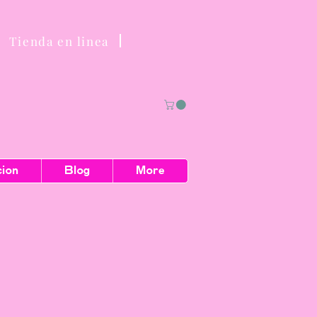
Tienda en linea
cion
Blog
More