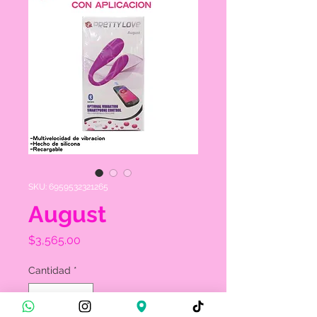
SKU: 6959532321265
August
Precio
$3,565.00
Cantidad
*