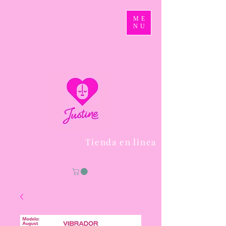
ME
NU
Tienda en linea