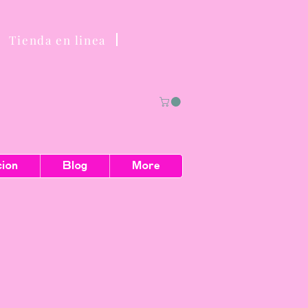
Tienda en linea
cion
Blog
More