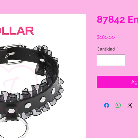
87842 En
Precio
$180.00
Cantidad
*
Agr