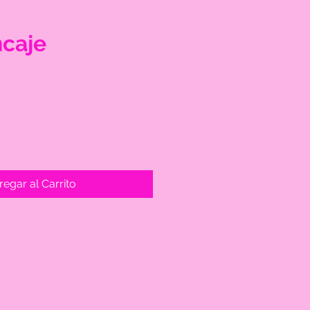
caje
egar al Carrito