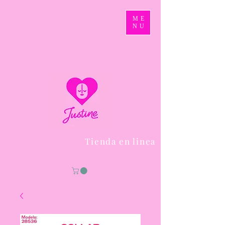
ME
NU
Tienda en linea