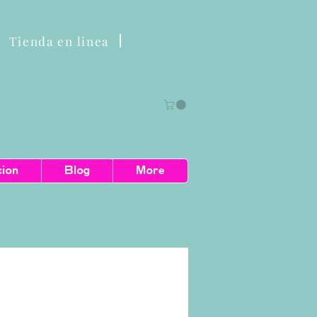
Tienda en linea
cion
Blog
More