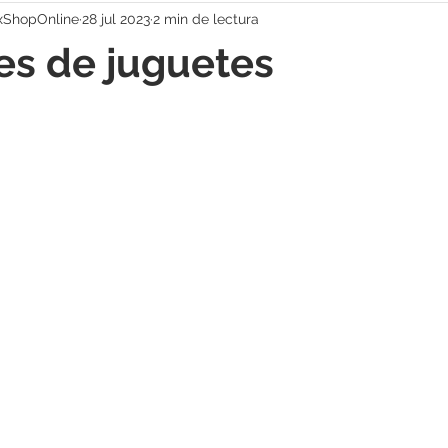
xShopOnline
28 jul 2023
2 min de lectura
es de juguetes
strellas.