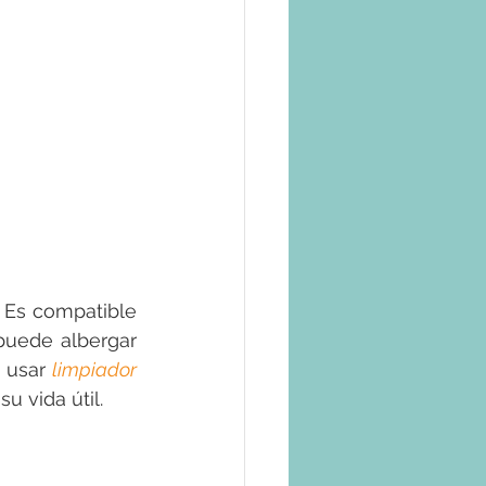
 Es compatible 
puede albergar 
 usar 
limpiador 
u vida útil. 