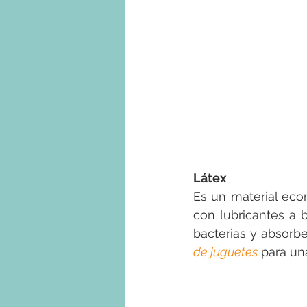
Látex
Es un material eco
con lubricantes a 
bacterias y absorb
de juguetes
 para un