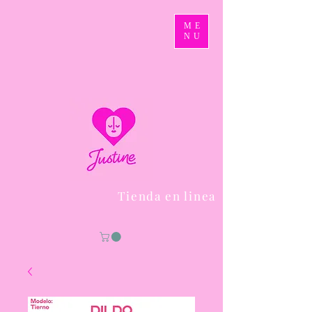
ME
NU
Tienda en linea