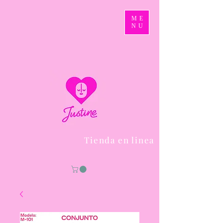
ME
NU
Tienda en linea