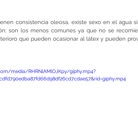
tienen consistencia oleosa, existe sexo en el agua si
ión; son los menos comunes ya que no se recomie
erioro que pueden ocasionar al látex y pueden provoc
y.com/media/RHRNlAMlOJKpy/giphy.mp4?
cdfd790edba87fd66d98df26cd7cdae57&rid=giphy.mp4