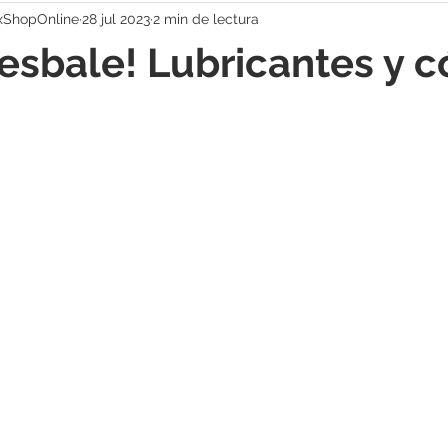
xShopOnline
28 jul 2023
2 min de lectura
resbale! Lubricantes y 
strellas.