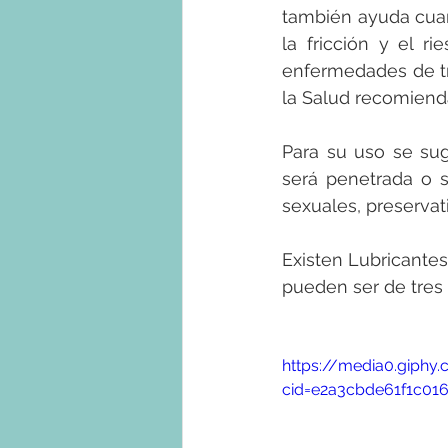
también ayuda cuan
la fricción y el 
enfermedades de tra
la Salud recomiend
Para su uso se su
será penetrada o s
sexuales, preservati
Existen Lubricantes
pueden ser de tres 
https://media0.giph
cid=e2a3cbde61f1c01