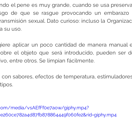
do el pene es muy grande, cuando se usa preservat
riesgo de que se rasgue provocando un embarazo
nsmisión sexual. Dato curioso: incluso la Organizac
a su uso.
giere aplicar un poco cantidad de manera manual e
obre el objeto que será introducido, pueden ser de
vo, entre otros. Se limpian fácilmente.
 con sabores, efectos de temperatura, estimuladores 
tipos.
y.com/media/vsAEfFf0e7aow/giphy.mp4?
6e260ce782a4d87fb878864449f060fe2&rid=giphy.mp4