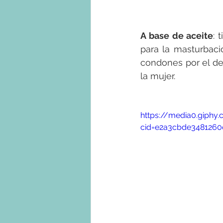
A base de aceite
: 
para la masturbac
condones por el det
la mujer.
https://media0.giph
cid=e2a3cbde3481260