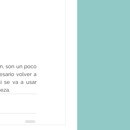
ón, son un poco 
ario volver a 
 se va a usar 
eza.