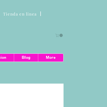
Tienda en linea
cion
Blog
More