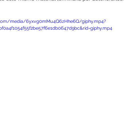
hy.com/media/6yxvg0mMu4Q6zHhe6Q/giphy.mp4?
bf0a4f1054f55f2be57f6e1db0647d9bc&rid=giphy.mp4