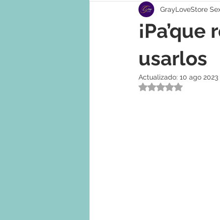
GrayLoveStore Se
¡Pa’que 
usarlos
Actualizado:
10 ago 2023
Obtuvo NaN de 5 e