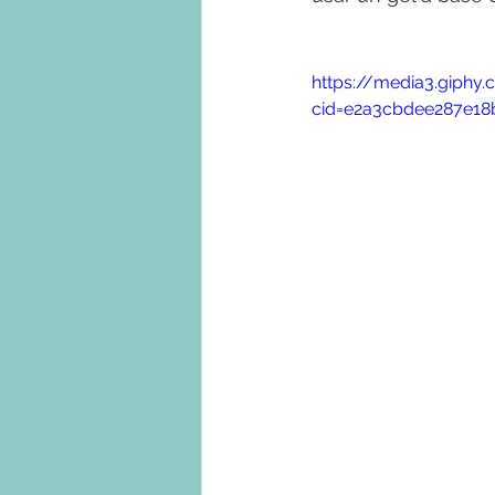
https://media3.gip
cid=e2a3cbdee287e18