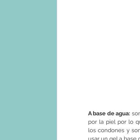
A base de agua:
 so
por la piel por lo 
los condones y son
usar un gel a base 